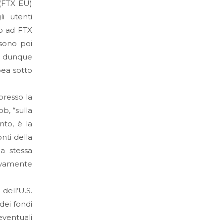
 (FTX EU)
i utenti
io ad FTX
 sono poi
do dunque
pea sotto
presso la
b, “sulla
nto, è la
nti della
la stessa
sivamente
dell’U.S.
dei fondi
eventuali