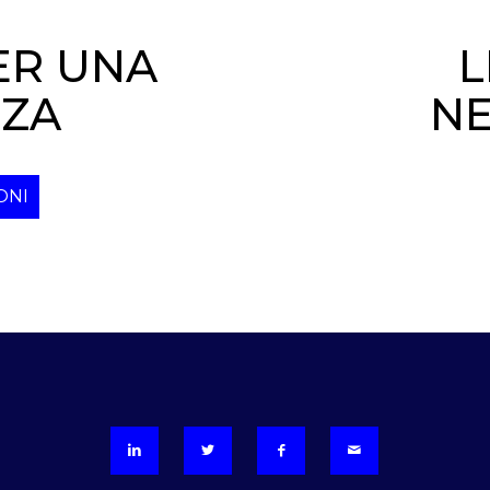
ER UNA
L
ZA
N
ONI