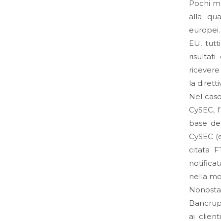
Pochi me
alla qu
europei.
EU, tutt
risultat
ricevere
la dirett
Nel caso
CySEC, l
base del
CySEC (e
citata F
notifica
nella mod
Nonostan
Bancrupc
ai clien