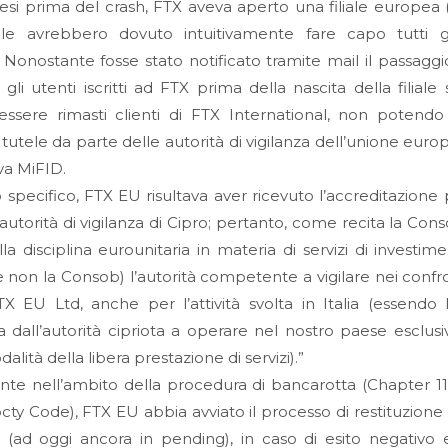
si prima del crash, FTX aveva aperto una filiale europea
ale avrebbero dovuto intuitivamente fare capo tutti gl
 Nonostante fosse stato notificato tramite mail il passagg
i gli utenti iscritti ad FTX prima della nascita della filiale
i essere rimasti clienti di FTX International, non poten
 tutele da parte delle autorità di vigilanza dell’unione euro
iva MiFID.
 specifico, FTX EU risultava aver ricevuto l’accreditazione 
’autorità di vigilanza di Cipro; pertanto, come recita la Conso
la disciplina eurounitaria in materia di servizi di investime
 non la Consob) l’autorità competente a vigilare nei confro
TX EU Ltd, anche per l’attività svolta in Italia (essendo 
ta dall’autorità cipriota a operare nel nostro paese esclu
alità della libera prestazione di servizi).”
te nell’ambito della procedura di bancarotta (Chapter 11 
ty Code), FTX EU abbia avviato il processo di restituzione 
ti (ad oggi ancora in pending), in caso di esito negativo 