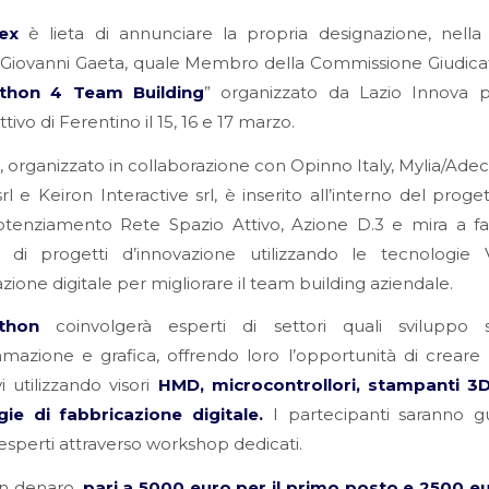
lex
è lieta di annunciare la propria designazione, nella
. Giovanni Gaeta, quale Membro della Commissione Giudica
thon 4 Team Building
” organizzato da Lazio Innova p
tivo di Ferentino il 15, 16 e 17 marzo.
, organizzato in collaborazione con Opinno Italy, Mylia/Adec
rl e Keiron Interactive srl, è inserito all’interno del prog
tenziamento Rete Spazio Attivo, Azione D.3 e mira a fav
o di progetti d’innovazione utilizzando le tecnologie
zione digitale per migliorare il team building aziendale.
thon
coinvolgerà esperti di settori quali sviluppo s
azione e grafica, offrendo loro l’opportunità di creare 
vi utilizzando visori
HMD, microcontrollori, stampanti 3D
gie di fabbricazione digitale.
I partecipanti saranno gu
sperti attraverso workshop dedicati.
in denaro,
pari a 5000 euro per il primo posto e 2500 eur