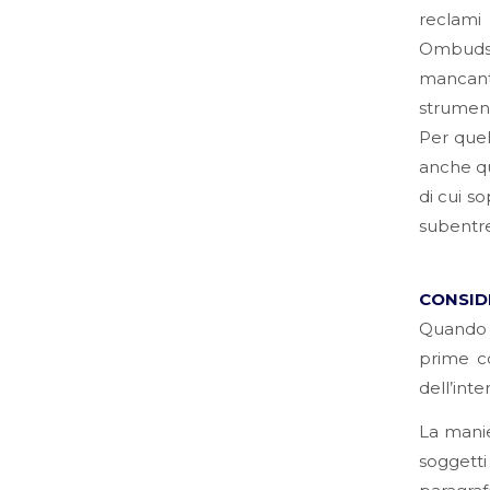
reclami
Ombudsma
mancanti
strumenti
Per quel
anche qu
di cui s
subentre
CONSID
Quando s
prime co
dell’inte
La manie
soggett