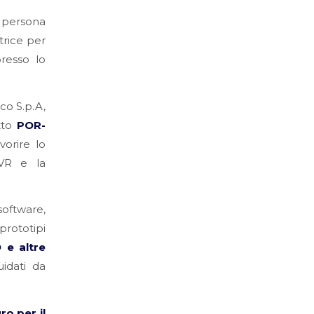
 persona
trice per
resso lo
co S.p.A,
etto
POR-
orire lo
 VR e la
oftware,
prototipi
 e altre
idati da
o per il