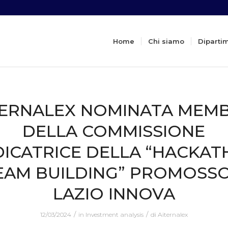
Home
Chi siamo
Diparti
TERNALEX NOMINATA MEM
DELLA COMMISSIONE
DICATRICE DELLA “HACKA
EAM BUILDING” PROMOSS
LAZIO INNOVA
/
/
12/03/2024
in
Investment analysis
di
Aiternalex