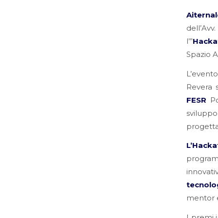
Aiterna
dell’Avv
l’”
Hacka
Spazio At
L’evento
Revera s
FESR
Po
svilupp
progetta
L’Hacka
programm
innovati
tecnolo
mentor e
I premi 