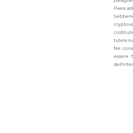
paragraf
Paesi ade
Sebbene
cryptova
costituz
tutela su
Ne cons
essere 
dell’inte