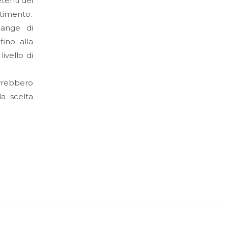
tenti dei
stimento.
hange di
fino alla
ivello di
vrebbero
a scelta