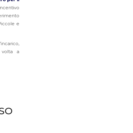
incentivo
ferimento
Piccole e
ncarico,
 volta a
ASO