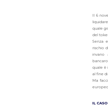
Il 6 nov
liquidar
quale gr
del toke
Senza e
rischio 
invano 
bancarot
quale è 
al fine di
Ma facci
europeo 
IL CASO