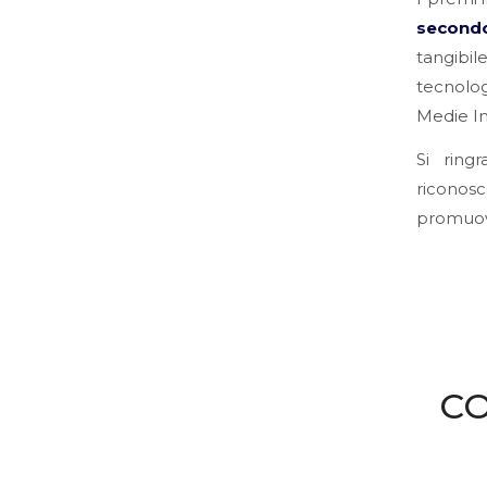
second
tangibil
tecnolog
Medie Im
Si ring
riconos
promuove
CO