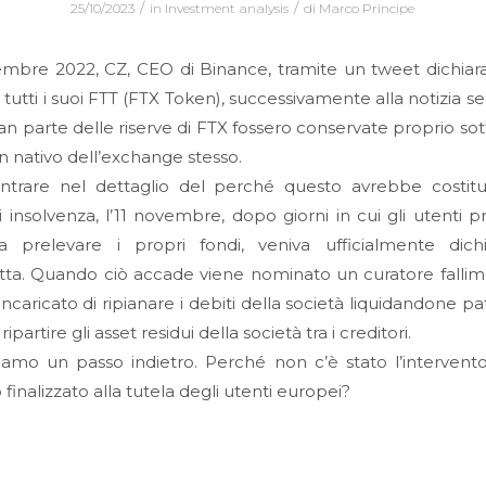
/
/
25/10/2023
in
Investment analysis
di
Marco Principe
embre 2022, CZ, CEO di Binance, tramite un tweet dichiara
e tutti i suoi FTT (FTX Token), successivamente alla notizia s
an parte delle riserve di FTX fossero conservate proprio so
n nativo dell’exchange stesso.
ntrare nel dettaglio del perché questo avrebbe costitui
di insolvenza, l’11 novembre, dopo giorni in cui gli utenti 
a prelevare i propri fondi, veniva ufficialmente dichi
ta. Quando ciò accade viene nominato un curatore fallime
incaricato di ripianare i debiti della società liquidandone pa
 ripartire gli asset residui della società tra i creditori.
amo un passo indietro. Perché non c’è stato l’intervent
finalizzato alla tutela degli utenti europei?