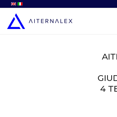
AI
GIU
4 T