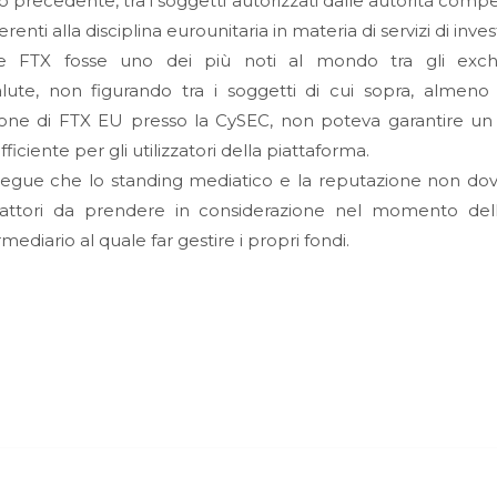
o precedente, tra i soggetti autorizzati dalle autorità compe
renti alla disciplina eurounitaria in materia di servizi di inve
 FTX fosse uno dei più noti al mondo tra gli exc
lute, non figurando tra i soggetti di cui sopra, almeno 
ione di FTX EU presso la CySEC, non poteva garantire un l
fficiente per gli utilizzatori della piattaforma.
egue che lo standing mediatico e la reputazione non do
fattori da prendere in considerazione nel momento dell
rmediario al quale far gestire i propri fondi.