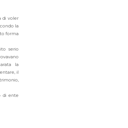
 di voler
econdo la
tto forma
to serio
provavano
arata la
ntare, il
trimonio,
o di ente