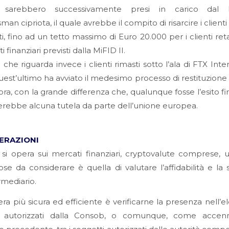
 sarebbero successivamente presi in carico dal F
n cipriota, il quale avrebbe il compito di risarcire i clienti 
, fino ad un tetto massimo di Euro 20.000 per i clienti retai
 finanziari previsti dalla MiFID II.
 che riguarda invece i clienti rimasti sotto l’ala di FTX Inter
est’ultimo ha avviato il medesimo processo di restituzione 
opra, con la grande differenza che, qualunque fosse l’esito fi
rebbe alcuna tutela da parte dell’unione europea.
ERAZIONI
i opera sui mercati finanziari, cryptovalute comprese, 
se da considerare è quella di valutare l’affidabilità e la 
rmediario.
ra più sicura ed efficiente è verificarne la presenza nell’e
i autorizzati dalla Consob, o comunque, come accen