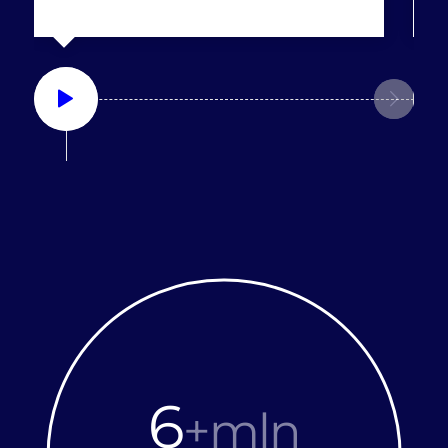
6
+mln