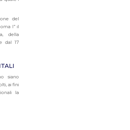
ione del
ma I” il
a, della
re dal 17
ITALI
o siano
, ai fini
ionali la