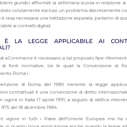
blemi giuridici affrontati la settimana scorsa in relazione ai
 è stato volutamente escluso un problema discretamente 
si è resa necessaria una trattazione separata, parliamo di qu
abile ai contratti digitali.
 È LA LEGGE APPLICABILE AI CONT
ALI?
di eCommerce è necessario a tal proposito fare riferimen
tà di fonti normative, tra le quali la Convenzione di R
ento Roma I.
enzione di Roma del 1980 inerente la legge applicab
ioni contrattuali è una convenzione di diritto internazional
n vigore in Italia l’1 aprile 1991, a seguito di ratifica inter
 975 del 18 dicembre 1984.
in vigore in tutti i Paesi dell’Unione Europea ma ha c
le, in quanto trova applicazione anche quando la legge all