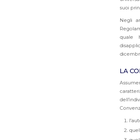
suoi prin
Negli a
Regolam
quale h
disappli
dicembr
LA CO
Assume
caratter
dell’ind
Convenzi
l’au
quel