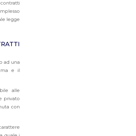
 contratti
complesso
ale legge
RATTI
to ad una
oma e il
ile alle
e privato
venuta con
arattere
a quale i