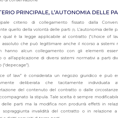
lo di conservazione
ITERIO PRINCIPALE, L’AUTONOMIA DELLE PA
cipale criterio di collegamento fissato dalla Conve
te quello della volontà delle parti
. L’autonomia delle pa
(1)
e qual è la legge applicabile al contratto (“choice of l
o assoluto che può legittimare anche il ricorso a sistemi 
 hanno alcun collegamento con gli elementi essenz
o o all’applicazione di diversi sistemi normativi a parti di
o (“depecage”).
ice of law” è considerata un negozio giuridico e può es
amente deliberata che tacitamente individuata at
retazione del contenuto del contratto o dalle circostan
compagnato la stipula. Tale scelta è sempre modificabil
delle parti ma la modifica non produrrà effetti in relaz
e sopraggiunta invalidità del contratto o in relazione a 