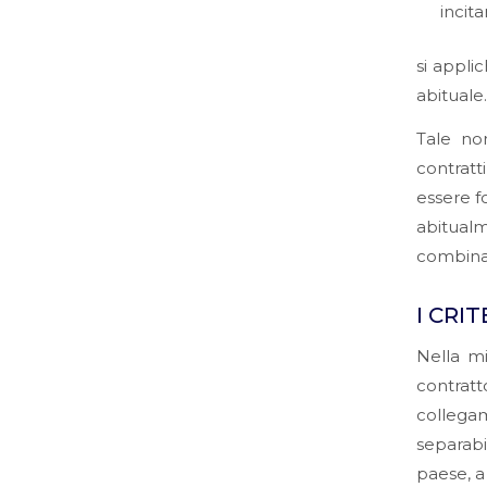
incit
si appli
abituale.
Tale no
contratt
essere f
abitualm
combinat
I CRI
Nella mi
contrat
collega
separabi
paese, a