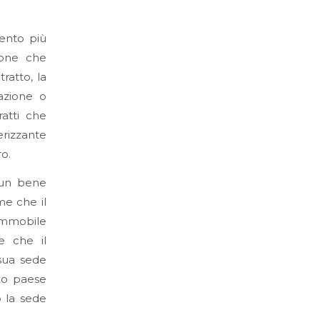
mento più
ione che
ratto, la
iazione o
ratti che
erizzante
o.
 un bene
me che il
’immobile
e che il
 sua sede
tto paese
o la sede