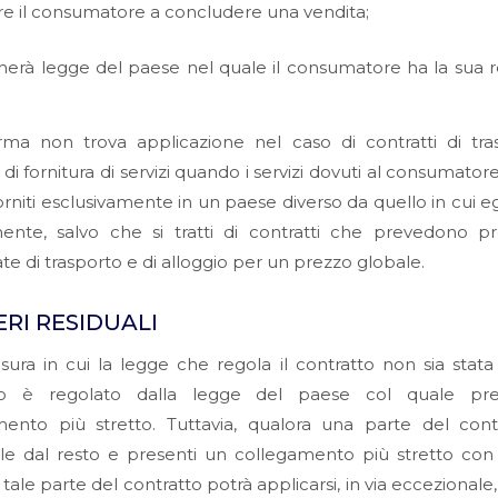
are il consumatore a concludere una vendita;
cherà legge del paese nel quale il consumatore ha la sua 
rma non trova applicazione nel caso di contratti di tra
i di fornitura di servizi quando i servizi dovuti al consumato
orniti esclusivamente in un paese diverso da quello in cui egl
ente, salvo che si tratti di contratti che prevedono pr
e di trasporto e di alloggio per un prezzo globale.
TERI RESIDUALI
sura in cui la legge che regola il contratto non sia stata s
to è regolato dalla legge del paese col quale pre
mento più stretto. Tuttavia, qualora una parte del contr
le dal resto e presenti un collegamento più stretto con
 tale parte del contratto potrà applicarsi, in via eccezionale,