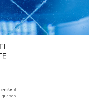
TI
TE
mente il
e quando