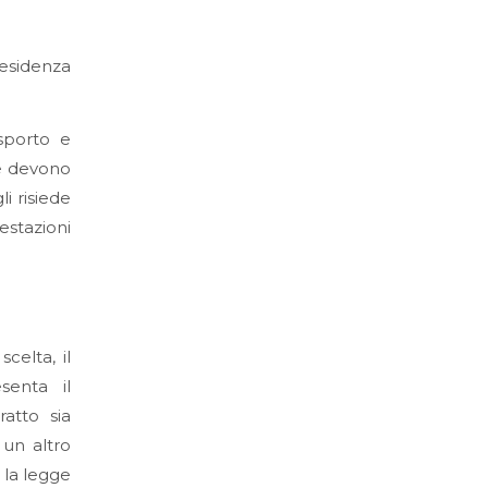
residenza
sporto e
re devono
i risiede
estazioni
celta, il
senta il
atto sia
 un altro
 la legge