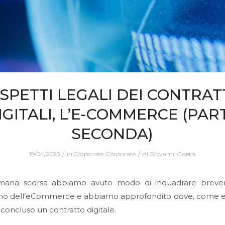
SPETTI LEGALI DEI CONTRAT
IGITALI, L’E-COMMERCE (PAR
SECONDA)
/
/
19/04/2023
in
Corporate
,
Corporate
di
Giovanni Gaeta
imana scorsa abbiamo avuto modo di inquadrare breve
o dell’eCommerce e abbiamo approfondito dove, come 
e concluso un contratto digitale.