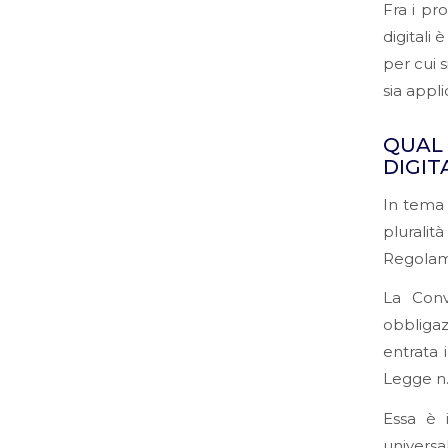
Fra i pro
digitali
per cui 
sia applic
QUAL
DIGIT
In tema 
plurali
Regolam
La Conv
obbligaz
entrata i
Legge n.
Essa è 
universa