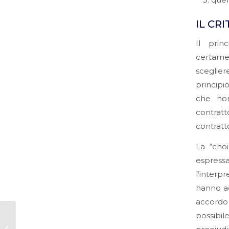
quel
IL CR
Il prin
certamen
sceglier
principi
che non
contratt
contratt
La “cho
espress
l’interp
hanno ac
accordo 
Aspetti legali dei
possibil
Contratti Digitali, l’E-