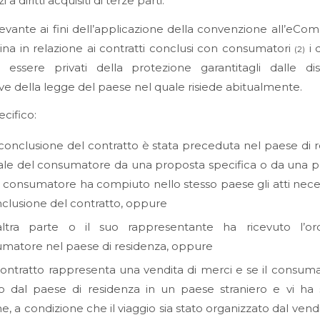
 a diritti acquisiti di terze parti.
levante ai fini dell’applicazione della convenzione all’eC
plina in relazione ai contratti conclusi con consumatori
i 
(2)
 essere privati della protezione garantitagli dalle disp
ve della legge del paese nel quale risiede abitualmente.
ecifico:
 conclusione del contratto è stata preceduta nel paese di 
ale del consumatore da una proposta specifica o da una p
il consumatore ha compiuto nello stesso paese gli atti nece
nclusione del contratto, oppure
altra parte o il suo rappresentante ha ricevuto l’or
matore nel paese di residenza, oppure
 contratto rappresenta una vendita di merci e se il consuma
o dal paese di residenza in un paese straniero e vi ha 
ine, a condizione che il viaggio sia stato organizzato dal vend