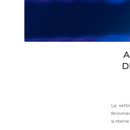
A
D
La sett
fenomen
si ritien