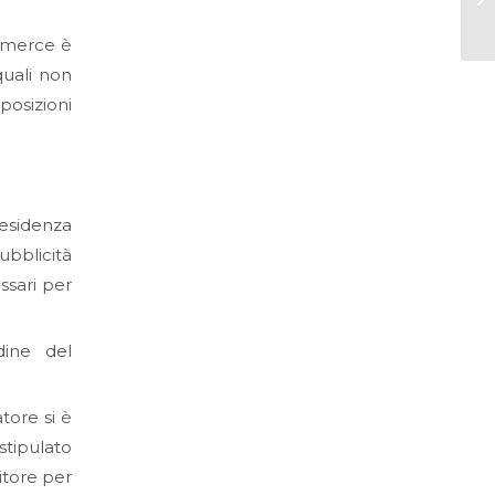
ommerce è
quali non
osizioni
residenza
ubblicità
ssari per
dine del
tore si è
stipulato
itore per