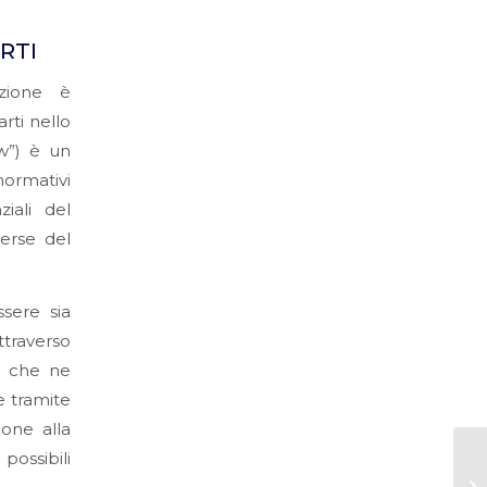
RTI
nzione è
rti nello
aw”) è un
normativi
iali del
verse del
sere sia
traverso
ze che ne
e tramite
ione alla
possibili