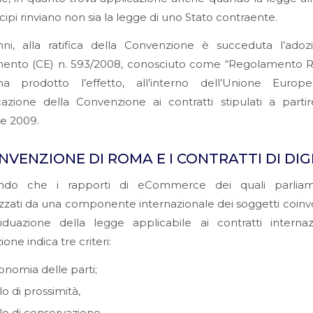
cipi rinviano non sia la legge di uno Stato contraente.
nni, alla ratifica della Convenzione è succeduta l’adoz
ento (CE) n. 593/2008, conosciuto come “Regolamento Ro
a prodotto l’effetto, all’interno dell’Unione Europe
cazione della Convenzione ai contratti stipulati a parti
e 2009.
NVENZIONE DI ROMA E I CONTRATTI DI DIG
ndo che i rapporti di eCommerce dei quali parliam
izzati da una componente internazionale dei soggetti coinvolti
ividuazione della legge applicabile ai contratti internaz
one indica tre criteri:
tonomia delle parti;
lo di prossimità,