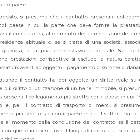
’altro paese.
oposito, si presume che il contratto presenti il collega
 col paese in cui la parte che deve fornire la prestaz
izza il contratto ha, al momento della conclusione del cont
residenza abituale o, se si tratta di una società, assoc
giuridica, la propria amministrazione centrale. Nei cont
no prestazioni corrispettive si esclude la natura caratt
estazioni aventi ad oggetto il pagamento di somme di danar
, quando il contratto ha per oggetto un diritto reale su
 o il diritto di utilizzazione di un bene immobile, si presu
o presenti il collegamento più stretto con il paese in cui l
to e, per il contratto di trasporto di merci, si presum
ento più stretto sia con il paese in cui il vettore ha la
le al momento della conclusione del contratto, se il de
 con quello in cui si trova il luogo di carico o di scarico 
le del mittente.