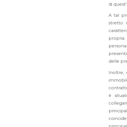
di quest
A tal pr
stretto
caratter
propria 
persona 
presenta
delle pr
Inoltre
immobile
contratt
è situa
collegam
principa
coincide
principa