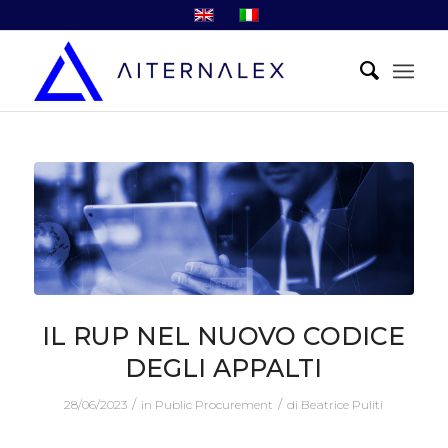
IL RUP NEL NUOVO CODICE
DEGLI APPALTI
/
/
28/06/2023
in
Public Procurement
di
Beatrice Puliti