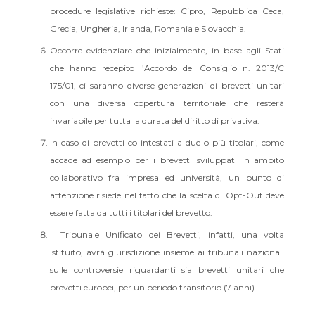
procedure legislative richieste: Cipro, Repubblica Ceca,
Grecia, Ungheria, Irlanda, Romania e Slovacchia.
Occorre evidenziare che inizialmente, in base agli Stati
che hanno recepito l’Accordo del Consiglio n. 2013/C
175/01, ci saranno diverse generazioni di brevetti unitari
con una diversa copertura territoriale che resterà
invariabile per tutta la durata del diritto di privativa.
In caso di brevetti co-intestati a due o più titolari, come
accade ad esempio per i brevetti sviluppati in ambito
collaborativo fra impresa ed università, un punto di
attenzione risiede nel fatto che la scelta di Opt-Out deve
essere fatta da tutti i titolari del brevetto.
Il Tribunale Unificato dei Brevetti, infatti, una volta
istituito, avrà giurisdizione insieme ai tribunali nazionali
sulle controversie riguardanti sia brevetti unitari che
brevetti europei, per un periodo transitorio (7 anni).