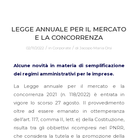
LEGGE ANNUALE PER IL MERCATO
E LA CONCORRENZA
/
/
02/11/2022
in
Corporate
di
Jacopo Maria Orsi
Alcune novità in materia di semplificazione
dei regimi amministrativi per le imprese.
La Legge annuale per il mercato e la
concorrenza 2021 (n. 118/2022) è entrata in
vigore lo scorso 27 agosto. Il provvedimento
oltre ad essere emanato in ottemperanza
dell’art. 117, comma II, lett. e) della Costituzione,
risulta tra gli obbiettivi ricompresi nel PNRR,
che considera la tutela e la promozione della