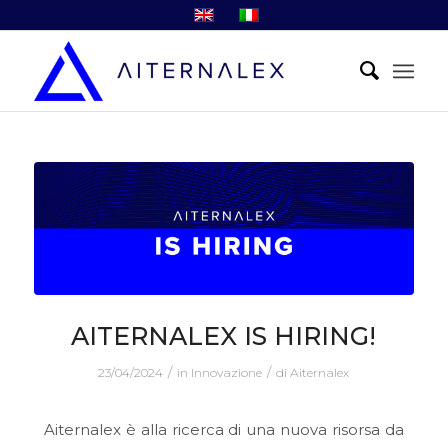
AITERNALEX IS HIRING!
/
/
23/04/2024
in
Innovazione
di
Aiternalex
Aiternalex è alla ricerca di una nuova risorsa da