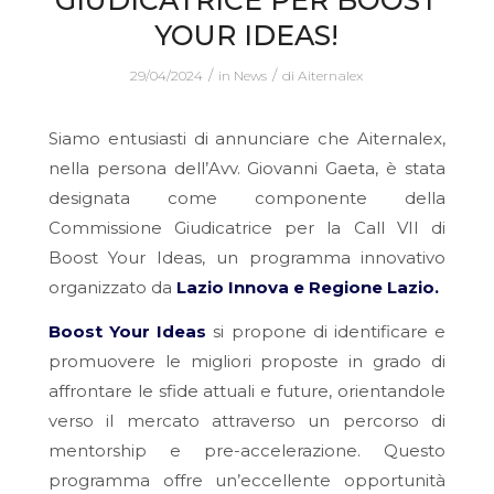
GIUDICATRICE PER BOOST
YOUR IDEAS!
/
/
29/04/2024
in
News
di
Aiternalex
Siamo entusiasti di annunciare che Aiternalex,
nella persona dell’Avv. Giovanni Gaeta, è stata
designata come componente della
Commissione Giudicatrice per la Call VII di
Boost Your Ideas, un programma innovativo
organizzato da
Lazio Innova e Regione Lazio.
Boost Your Ideas
si propone di identificare e
promuovere le migliori proposte in grado di
affrontare le sfide attuali e future, orientandole
verso il mercato attraverso un percorso di
mentorship e pre-accelerazione. Questo
programma offre un’eccellente opportunità