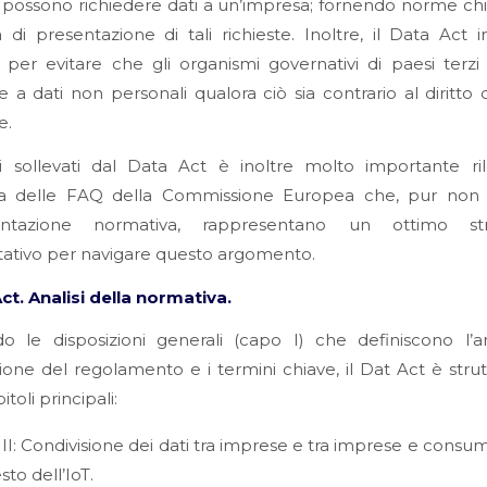
 possono richiedere dati a un’impresa; fornendo norme chi
 di presentazione di tali richieste. Inoltre, il Data Act 
 per evitare che gli organismi governativi di paesi terz
 a dati non personali qualora ciò sia contrario al diritto 
e.
i sollevati dal Data Act è inoltre molto importante ril
a delle FAQ della Commissione Europea che, pur non
ntazione normativa, rappresentano un ottimo st
tativo per navigare questo argomento.
Act. Analisi della normativa.
o le disposizioni generali (capo I) che definiscono l’a
ione del regolamento e i termini chiave, il Dat Act è strut
toli principali:
II: Condivisione dei dati tra imprese e tra imprese e consum
to dell’IoT.