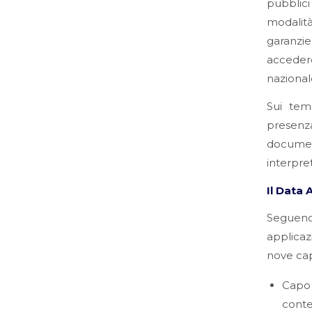
pubblici
modalità
garanzie
accedere
nazional
Sui tem
presenz
docume
interpre
Il Data 
Seguend
applicaz
nove capi
Capo 
contes