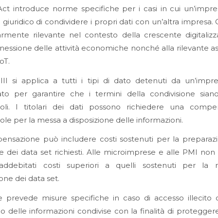
Act introduce norme specifiche per i casi in cui un’impr
o giuridico di condividere i propri dati con un’altra impresa.
armente rilevante nel contesto della crescente digitaliz
nessione delle attività economiche nonché alla rilevante a
oT.
III si applica a tutti i tipi di dato detenuti da un’imp
ato per garantire che i termini della condivisione sian
voli. I titolari dei dati possono richiedere una compe
ole per la messa a disposizione delle informazioni.
ensazione può includere costi sostenuti per la preparazi
ne dei data set richiesti. Alle microimprese e alle PMI no
addebitati costi superiori a quelli sostenuti per la
one dei data set.
 prevede misure specifiche in caso di accesso illecito o
o delle informazioni condivise con la finalità di proteggere i