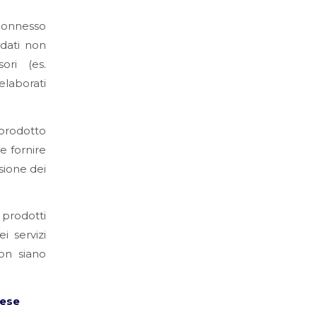
o connesso
 dati non
ori (es.
elaborati
 prodotto
e fornire
isione dei
prodotti
i servizi
on siano
rese