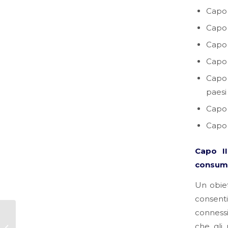
Capo I
Capo 
Capo 
Capo V
Capo 
paesi 
Capo V
Capo 
Capo II
consume
Un obiet
consenti
connessi
Il nuovo draft del
Codice di Condotta
che gli 