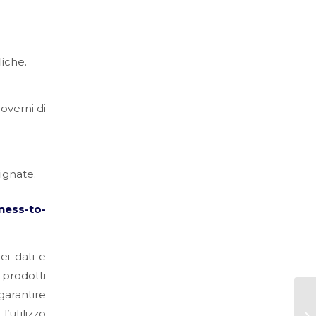
liche.
overni di
ignate.
ness-to-
ei dati e
 prodotti
garantire
’utilizzo