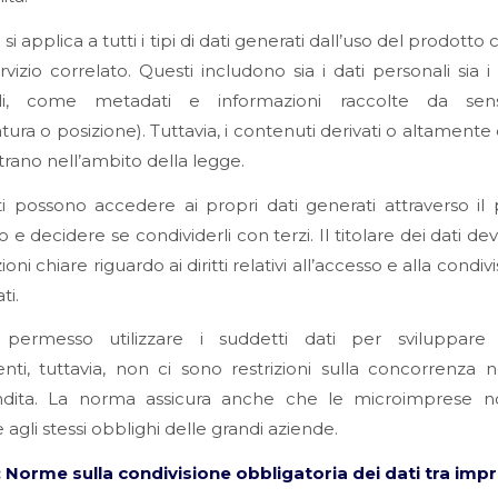
I si applica a tutti i tipi di dati generati dall’uso del prodott
rvizio correlato. Questi includono sia i dati personali sia i
li, come metadati e informazioni raccolte da sens
ura o posizione). Tuttavia, i contenuti derivati o altamente 
trano nell’ambito della legge.
ti possono accedere ai propri dati generati attraverso il
 e decidere se condividerli con terzi. Il titolare dei dati dev
oni chiare riguardo ai diritti relativi all’accesso e alla condiv
ti.
ermesso utilizzare i suddetti dati per sviluppare 
nti, tuttavia, non ci sono restrizioni sulla concorrenza ne
ndita. La norma assicura anche che le microimprese n
 agli stessi obblighi delle grandi aziende.
: Norme sulla condivisione obbligatoria dei dati tra imp