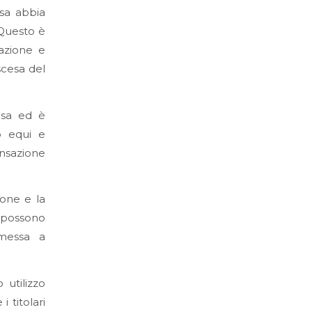
esa abbia
 Questo è
zazione e
scesa del
resa ed è
o equi e
nsazione
one e la
n possono
 messa a
 utilizzo
 titolari