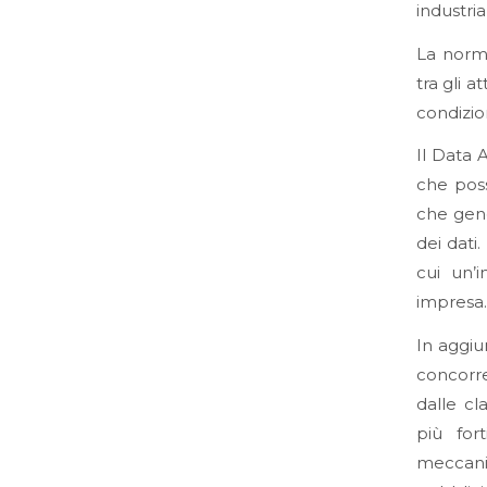
industrial
La norma
tra gli a
condizio
Il Data A
che poss
che gene
dei dati.
cui un’i
impresa.
In aggiu
concorr
dalle cl
più fort
meccanis