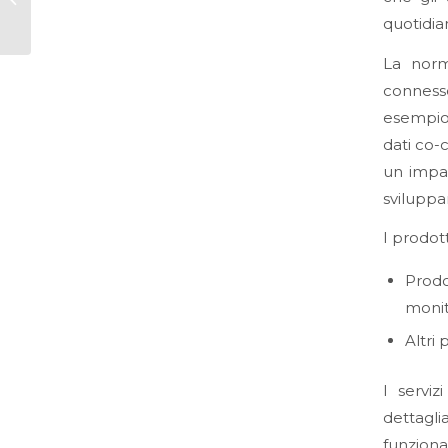
per i modelli di
quotidia
intelligenza
artificiale...
La norm
connesse
esempio 
dati co-c
un impat
sviluppar
I prodot
Prodo
monit
Altri 
I serviz
dettagli
funzional