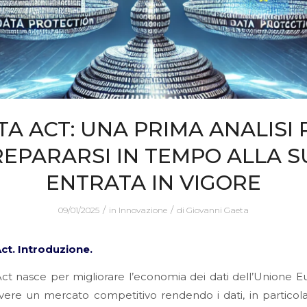
TA ACT: UNA PRIMA ANALISI 
REPARARSI IN TEMPO ALLA S
ENTRATA IN VIGORE
/
/
09/01/2025
in
Innovazione
di
Giovanni Gaeta
Act. Introduzione.
Act nasce per migliorare l’economia dei dati dell’Unione 
re un mercato competitivo rendendo i dati, in particola