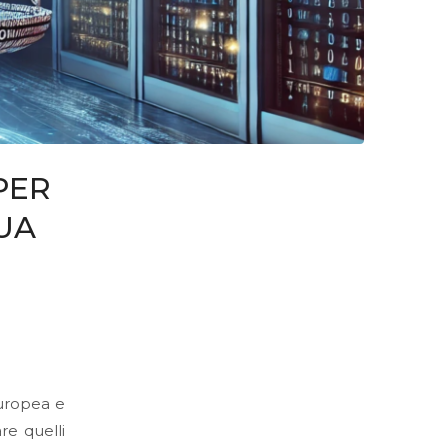
PER
UA
Europea e
re quelli