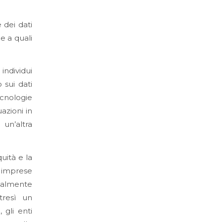
 dei dati
 e a quali
 individui
 sui dati
ecnologie
uazioni in
 un’altra
uità e la
 imprese
tualmente
ltresì un
 gli enti