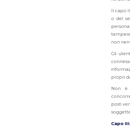
Il capo I
o del se
persona
temperat
non rien
Gli uten
connesso
informazi
propri da
Non è p
concorre
post-ve
soggette
Capo III