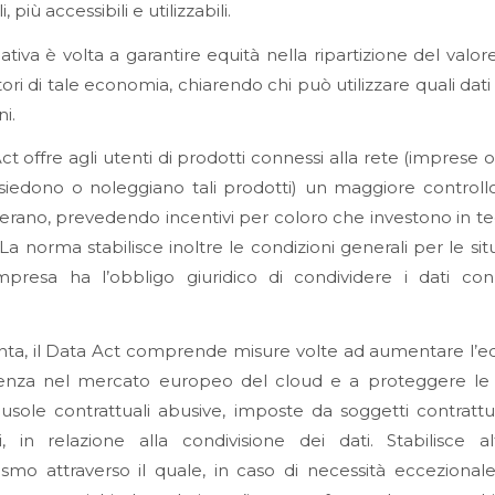
i, più accessibili e utilizzabili.
tiva è volta a garantire equità nella ripartizione del valore
ttori di tale economia, chiarendo chi può utilizzare quali dati
ni.
ct offre agli utenti di prodotti connessi alla rete (imprese o
iedono o noleggiano tali prodotti) un maggiore controllo
rano, prevedendo incentivi per coloro che investono in t
 La norma stabilisce inoltre le condizioni generali per le sit
mpresa ha l’obbligo giuridico di condividere i dati con
nta, il Data Act comprende misure volte ad aumentare l’eq
enza nel mercato europeo del cloud e a proteggere le
ausole contrattuali abusive, imposte da soggetti contrat
i, in relazione alla condivisione dei dati. Stabilisce a
mo attraverso il quale, in caso di necessità eccezionale,