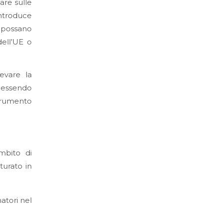
are sulle
introduce
i possano
dell’UE o
evare la
 essendo
rumento
mbito di
turato in
atori nel