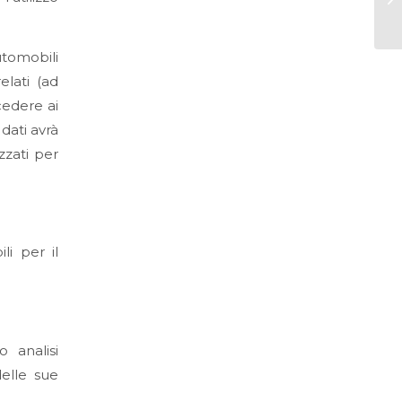
tomobili
elati (ad
cedere ai
 dati avrà
zzati per
li per il
o analisi
delle sue