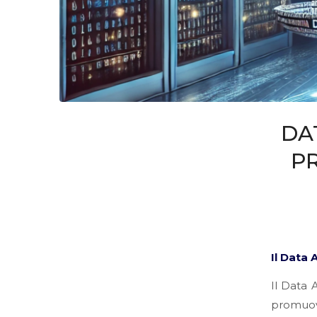
DA
P
Il Data 
Il Data 
promuove