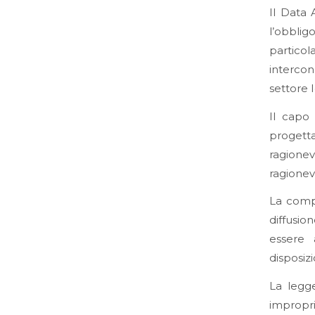
Il Data 
l’obblig
particol
intercon
settore I
Il capo 
progett
ragione
ragionev
La comp
diffusio
essere 
disposizi
La legge
impropri