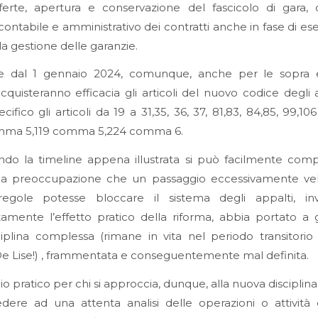
ferte, apertura e conservazione del fascicolo di gara, 
contabile e amministrativo dei contratti anche in fase di es
a gestione delle garanzie.
re dal 1 gennaio 2024, comunque, anche per le sopra 
 acquisteranno efficacia gli articoli del nuovo codice degli 
ecifico gli articoli da 19 a 31,35, 36, 37, 81,83, 84,85, 99,
omma 5,119 comma 5,224 comma 6.
ando la timeline appena illustrata si può facilmente com
la preoccupazione che un passaggio eccessivamente vel
egole potesse bloccare il sistema degli appalti, in
amente l’effetto pratico della riforma, abbia portato a 
iplina complessa (rimane in vita nel periodo transitorio
e Lise!) , frammentata e conseguentemente mal definita.
lio pratico per chi si approccia, dunque, alla nuova disciplin
dere ad una attenta analisi delle operazioni o attività