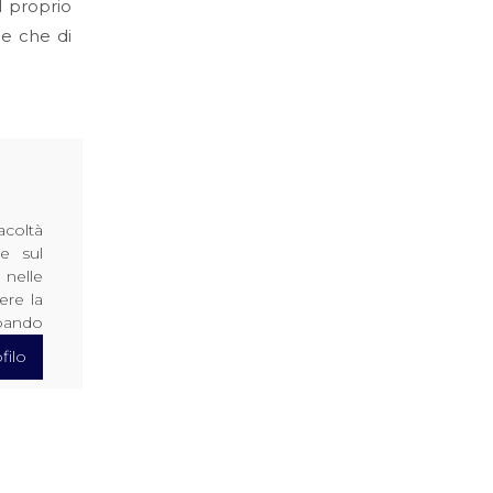
l proprio
le che di
acoltà
le sul
nelle
ere la
ppando
filo