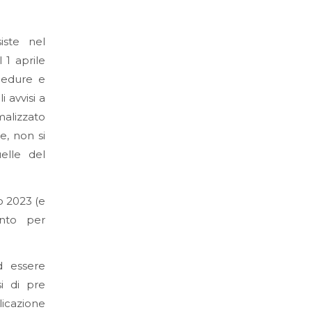
iste nel
 1 aprile
cedure e
i avvisi a
malizzato
e, non si
elle del
o 2023 (e
ento per
d essere
si di pre
licazione