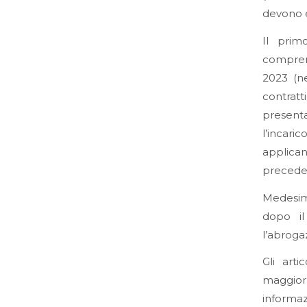
devono e
Il prim
comprend
2023 (n
contratti
presenta
l’incari
applica
precede
Medesima
dopo il
l’abroga
Gli art
maggiorm
informaz