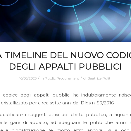
A TIMELINE DEL NUOVO CODI
DEGLI APPALTI PUBBLICI
/
/
10/05/2023
in
Public Procurement
di
Beatrice Puliti
o codice degli appalti pubblici ha indubbiamente ridise
cristallizzato per circa sette anni dal Dlgs n. 50/2016.
qualificare i soggetti attivi del diritto pubblico, a riquanti
nelle gare di appalto, ad adeguare le pubbliche amminis
 della digitalizzazione (e molto altro ancora), si è occ