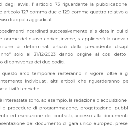
i degli avvisi, l’ articolo 73 riguardante la pubblicazione 
e articolo 127 comma due e 129 comma quattro relativo a
visi di appalti aggiudicati.
ocedimenti incardinati successivamente alla data in cui 
 le norme del nuovo codice, invece, si applicherà la nuova d
zione di determinati articoli della precedente discip
anno” solo al 31/12/2023 dando origine al cosi detto
io di convivenza dei due codici.
questo arco temporale resteranno in vigore, oltre a gli
temente individuati, altri articoli che riguarderanno p
e attività tecniche.
ità interessate sono, ad esempio, la redazione o acquisizione d
 alle procedure di programmazione, progettazione, pubbl
ento ed esecuzione dei contratti, accesso alla documenta
resentazione del documento di gara unico europeo, prese