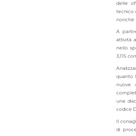
delle of
tecnico 
nonché l
A parti
attività
nello sp
3,115 c
Analizz
quanto 
nuove r
complet
una disc
codice D
Il consig
di proce