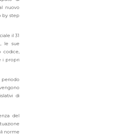
al nuovo
p by step
iale il 31
, le sue
o codice,
 i propri
 periodo
 vengono
lativi di
enza del
tuazione
ali norme