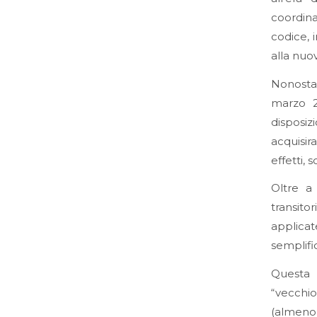
coordin
codice, 
alla nuov
Nonostant
marzo 2
disposiz
acquisir
effetti, 
Oltre a
transit
applicat
semplifi
Questa 
“vecchi
(almeno 