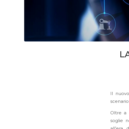
L
Il nuov
scenario 
Oltre a 
soglie 
all’era