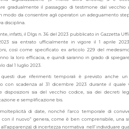
are gradualmente il passaggio di testimone dal vecchio 
in modo da consentire agli operatori un adeguamento ste
a disciplina.
e, infatti, il Dlgs n. 36 del 2023 pubblicato in Gazzetta Uffic
023 sia entrato ufficialmente in vigore il 1 aprile 2023
ioni, così come specificato ex articolo 229 del medesim
anno la loro efficacia, e quindi saranno in grado di spiegare
solo dal 1 luglio 2023.
 questi due riferimenti temporali è previsto anche un
orio con scadenza al 31 dicembre 2023 durante il quale
e disposizioni sia del vecchio codice, sia dei decreti legis
cazione e semplificazione bis.
molteplicità di date, nonché l’arco temporale di conviv
o con il nuovo” genera, come è ben comprensibile, una si
all’apparenza) di incertezza normativa nell’ individuare qu