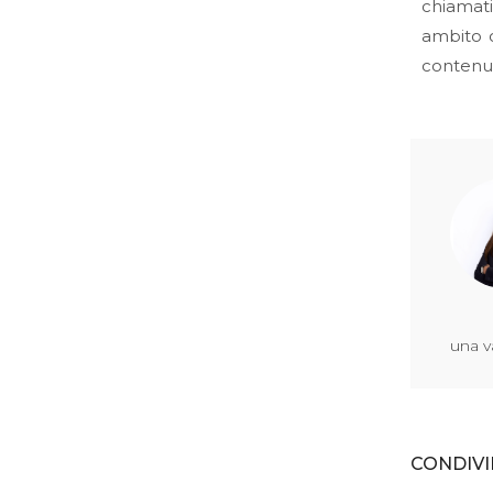
chiamati
ambito o
contenuti
una v
CONDIVI