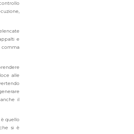
controllo
ecuzione,
elencate
appalti e
106 comma
prendere
oce alle
vertendo
generare
 anche il
a è quello
 che si è