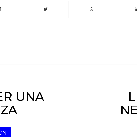
ER UNA
L
ZA
N
ONI